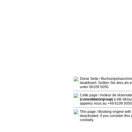
Diese Seite / Buchungsmaschin
deaktiviert. Sollten Sie dies als
unter 06109 5050.
Cette page / moteur de réservat
(consolidatorgroup)
a été désact
appelez nous au +49 6109 5050
This page / Booking engine wit
deactivated. if you consider this
cordially.